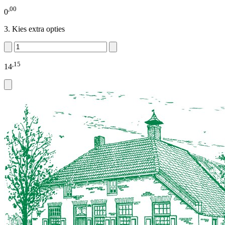
,
00
0
Kies extra opties
,
15
14